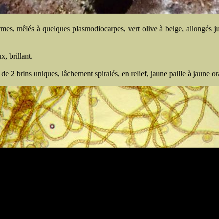
ormes, mêlés à quelques plasmodiocarpes, vert olive à beige, allongés 
, brillant.
é de 2 brins uniques, lâchement spiralés, en relief, jaune paille à jaune 
Contenu : Bernard Woerly - Développement du site :
Sylvain Ard