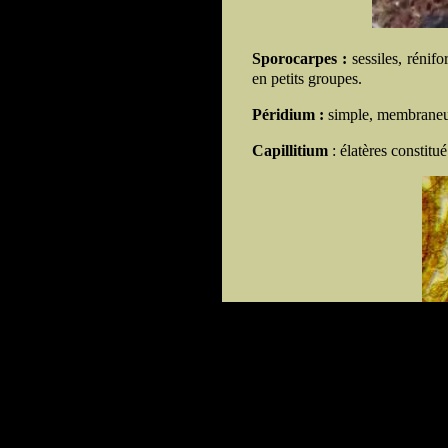
Sporocarpes :
sessiles, rénif
en petits groupes.
Péridium :
simple, membraneux
Capillitium
: élatères constitu