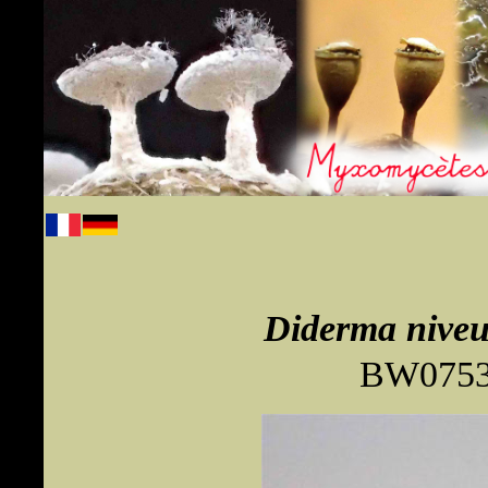
Diderma niv
BW0753 