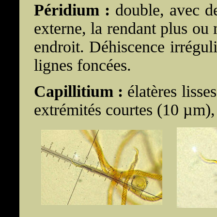
Péridium :
double, avec d
externe, la rendant plus ou 
endroit. Déhiscence irrégul
lignes foncées.
Capillitium :
élatères lisse
extrémités courtes (10 µm),