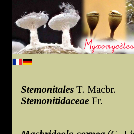
Stemonitales
T. Macbr.
Stemonitidaceae
Fr.
Macbrideola cornea
(G. Li