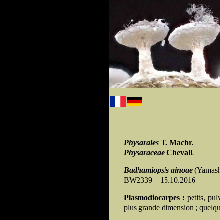
Physarales
T. Macbr.
Physaraceae
Chevall.
Badhamiopsis ainoae
(Yamash
BW2339 – 15.10.2016
Plasmodiocarpes :
petits, pul
plus grande dimension ; quelqu