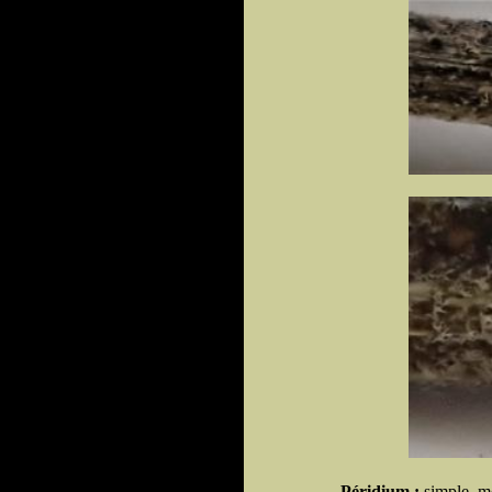
Péridium :
simple, me