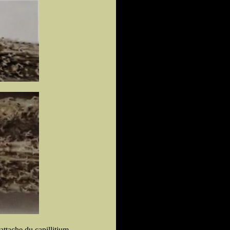
ttache du capillitium.